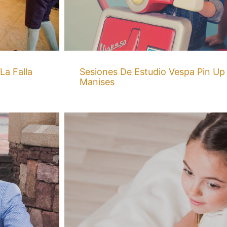
La Falla
Sesiones De Estudio Vespa Pin Up
Manises