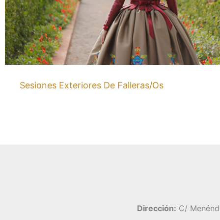
Sesiones Exteriores De Falleras/os
Dirección:
C/ Menéndez