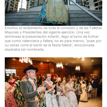
Emotivo el recibimiento de toda la comisión y de las Falleras
Mayores y Presidentes del vigente ejercicio. Una vez
terminada la presentación infantil , llego el turno de Esther
que como valenciana y fallera, no es para menos, “pues por
su venas corre el sentir de la fiesta fallera”, emocionada
esperaba ser nombrada.