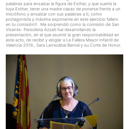
palabras para ensalzar la figura de Esther, y que suerte la
tuya Esther, tener una madre capaz de ponerse frente a un
micrófono y ensalzar con sus palabras a ti, como
protagonista y máxima exponente en este ejercicio fallero
en tu comisión!!. Me sorprendió como la comisión de San
Vicente- Periodista Azzati fue desarrollando la
presentación, en el que asumió la gran responsabilidad en
este acto, de recibir y elogiar a La Fallera Mayor Infantil de
Valencia 2019., Sara Larrazábal Bernal y su Corte de Honor.